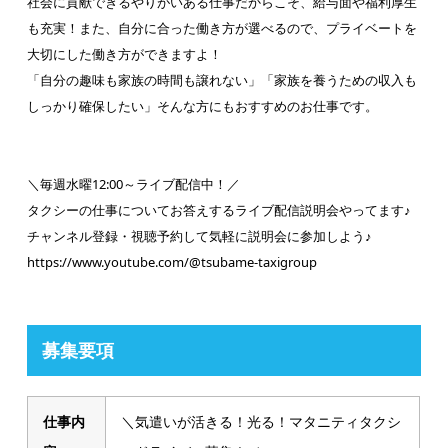
社会に貢献できるやりがいある仕事だからこそ、給与面や福利厚生
も充実！また、自分に合った働き方が選べるので、プライベートを
大切にした働き方ができますよ！
「自分の趣味も家族の時間も譲れない」「家族を養うための収入も
しっかり確保したい」そんな方にもおすすめのお仕事です。
＼毎週水曜12:00～ライブ配信中！／
タクシーの仕事についてお答えするライブ配信説明会やってます♪
チャンネル登録・視聴予約して気軽に説明会に参加しよう♪
https://www.youtube.com/@tsubame-taxigroup
募集要項
仕事内
＼気遣いが活きる！光る！マタニティタクシ