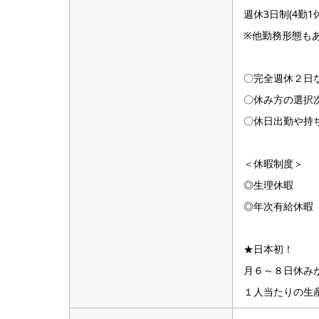
週休3日制(4勤1
※他勤務形態
〇完全週休２日
〇休み方の選択次
〇休日出勤や持
＜休暇制度＞
◎生理休暇
◎年次有給休暇
★日本初！
月６～８日休み
１人当たりの生