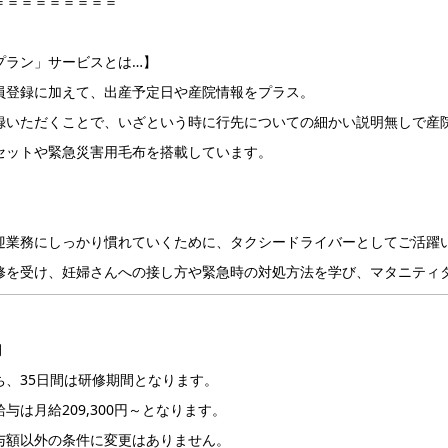
＝＝＝＝＝＝＝＝＝
プラン」サービスとは…】
員登録に加えて、出産予定日や産院情報をプラス。
録いただくことで、いざという時に行先についての細かい説明無しで産
セットや緊急災害用毛布を搭載しています。
迎業務にしっかり慣れていくために、タクシードライバーとしてご活躍
修を受け、妊婦さんへの接し方や緊急時の対処方法を学び、マタニティ
月
ち、35日間は研修期間となります。
与は月給209,300円～となります。
与額以外の条件に変更はありません。