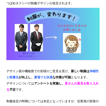
つばめタクシーの制服デザインが改定されます。
デザイン面や機能面での皆様のご意見を受け、
新しい制服は
伸縮性
と軽量化
が向上し、
夏場でも快適
な作業が可能
となります。
デザインについては
アンケートを実施し、
皆さんの意見を取り入れ
る
予定
です。
制服改定の時期については未定となっていますが、従業員の皆様の