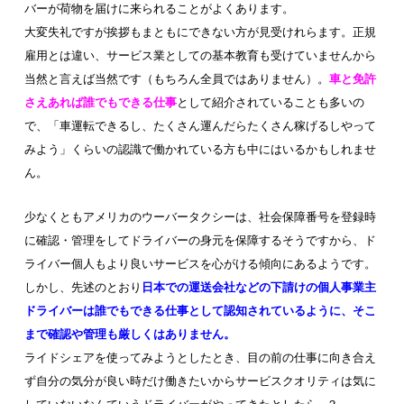
バーが荷物を届けに来られることがよくあります。
大変失礼ですが挨拶もまともにできない方が見受けれらます。正規
雇用とは違い、サービス業としての基本教育も受けていませんから
当然と言えば当然です（もちろん全員ではありません）。
車と免許
さえあれば誰でもできる仕事
として紹介されていることも多いの
で、「車運転できるし、たくさん運んだらたくさん稼げるしやって
みよう」くらいの認識で働かれている方も中にはいるかもしれませ
ん。
少なくともアメリカのウーバータクシーは、社会保障番号を登録時
に確認・管理をしてドライバーの身元を保障するそうですから、ド
ライバー個人もより良いサービスを心がける傾向にあるようです。
しかし、先述のとおり
日本での運送会社などの下請けの個人事業主
ドライバーは誰でもできる仕事として認知されているように、そこ
まで確認や管理も厳しくはありません。
ライドシェアを使ってみようとしたとき、
目の前の仕事に向き合え
ず自分の気分が良い時だけ働きたいからサービスクオリティは気に
していないなんていうドライバーがやってきたとしたら…？