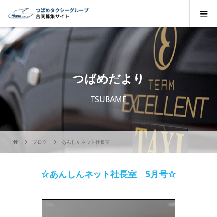
つばめだより
TSUBAME
ブログ
あんしんネット社長室
☆あんしんネット社長室 5月号☆