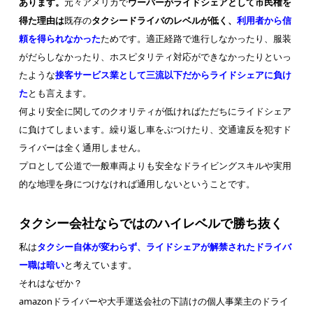
あります。
元々アメリカで
ウーバーがライドシェアとして市民権を
得た理由は
既存の
タクシードライバのレベルが低く、
利用者から信
頼を得られなかった
ためです。適正経路で進行しなかったり、服装
がだらしなかったり、ホスピタリティ対応ができなかったりといっ
たような
接客サービス業として三流以下だからライドシェアに負け
た
とも言えます。
何より安全に関してのクオリティが低ければただちにライドシェア
に負けてしまいます。繰り返し車をぶつけたり、交通違反を犯すド
ライバーは全く通用しません。
プロとして公道で一般車両よりも安全なドライビングスキルや実用
的な地理を身につけなければ通用しないということです。
タクシー会社ならではのハイレベルで勝ち抜く
私は
タクシー自体が変わらず、ライドシェアが解禁されたドライバ
ー職は暗い
と考えています。
それはなぜか？
amazonドライバーや大手運送会社の下請けの個人事業主のドライ