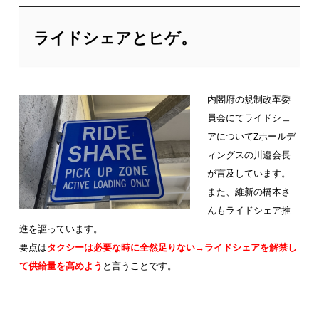
ライドシェアとヒゲ。
内閣府の規制改革委
員会にてライドシェ
アについてZホールデ
ィングスの川邉会長
が言及しています。
また、維新の橋本さ
んもライドシェア推
進を謳っています。
要点は
タクシーは必要な時に全然足りない→ライドシェアを解禁し
て供給量を高めよう
と言うことです。