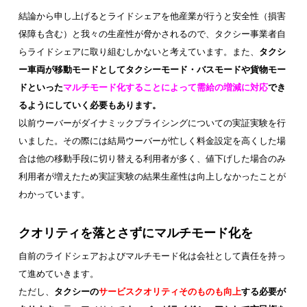
結論から申し上げるとライドシェアを他産業が行うと安全性（損害
保障も含む）と我々の生産性が脅かされるので、タクシー事業者自
らライドシェアに取り組むしかないと考えています。また、
タクシ
ー車両が移動モードとしてタクシーモード・バスモードや貨物モー
ドといった
マルチモード化することによって需給の増減に対応
でき
るようにしていく必要もあります。
以前ウーバーがダイナミックプライシングについての実証実験を行
いました。その際には結局ウーバーが忙しく料金設定を高くした場
合は他の移動手段に切り替える利用者が多く、値下げした場合のみ
利用者が増えたため実証実験の結果生産性は向上しなかったことが
わかっています。
クオリティを落とさずにマルチモード化を
自前のライドシェアおよびマルチモード化は会社として責任を持っ
て進めていきます。
ただし、
タクシーの
サービスクオリティそのものも向上
する必要が