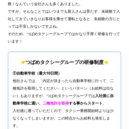
務！なんていう会社さんも多くありました。
ですが、そんなことではいつまでも新人さんは育たず、未経験で入
社してきていきなりお客様を乗せて運転となると、未経験の方にと
っては不安しかないですよね。
そのため、つばめタクシーグループではかなり手厚く研修を行って
います！
★
つばめタクシーグループの研修制度
★
①自動車学校（最大10日間）
他社さんでは、「内定が決まったら自動車学校に行って、二
種免許を取得してください」というパターン（お給料は出な
い）もありますが、つばめタクシーグループでは
入社後に自
動車学校に通い、
二種免許を取得
する事からスタート
。
入社後に通っていただくので、タクシー乗務開始時よりは少
なくなってしまいますが、この時点からお給料も発生しま
す。