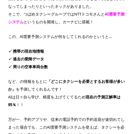
なってしまったりといったネックがありました。
そこで、つばめタクシーグループではNTTドコモさんと
AI需要予測
システム
というものを開発し、カーナビに搭載！
この、AI需要予測システムが何をしてくれるのかというと…
✓ 携帯の現在地情報
✓ 過去の乗降データ
✓ 周りの空車車両台数
など、の情報をもとに
「どこにタクシーを必要とするお客様が多い
か」
を予測してくれるんです！
AIは日々自ら学び、精度を上げてくてるため
現在の予測正解率は
95％
！！
万が一、予約アプリや、従来の電話予約での予約送迎が途切れてし
まった場合でも、このAI需要予測システムを使えば、タクシーを必